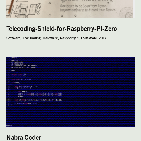
Telecoding-Shield-for-Raspberry-Pi-Zero
Software
Live Coding
Hardware
RaspberryPi
LoRaWAN
2017
Nabra Coder